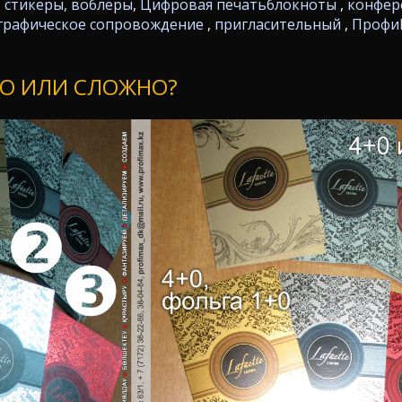
, стикеры, воблеры
,
Цифровая печать
блокноты
,
конфер
графическое сопровождение
,
пригласительный
,
Профи
ТО ИЛИ СЛОЖНО?