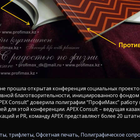
стане прошла открытая конференция социальных проекто
ивной благотворительности, инициированного фондом
APEX Consult” доверила полиграфии “ПрофиМакс” работу
й для этой конференции. APEX Consult – ведущая казах
аций и PR, команду APEX представляют более 20 штатн
ты, трифлеты
,
Офсетная печать
,
Полиграфическое сопр