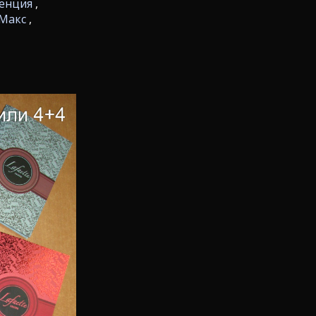
енция
,
Макс
,