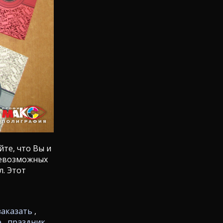
йте, что Вы и
севозможных
л. Этот
заказать
,
е
,
праздник
,