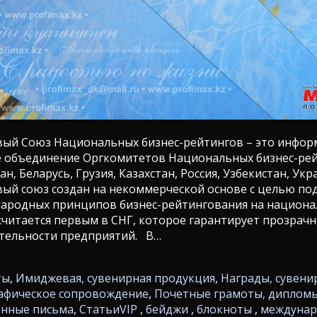
ый Союз Национальных бизнес-рейтингов – это инфор
е объединение Оргкомитетов Национальных бизнес-ре
, Беларусь, Грузия, Казахстан, Россия, Узбекистан, Укра
й союз создан на некоммерческой основе с целью по
ародных принципов бизнес-рейтингования на национ
считается первым в СНГ, которое гарантирует прозрачн
ятельности предприятий. В…
ты
,
Имиджевая, сувенирная продукция
,
Награды, сувени
афическое сопровождение
,
Почетные грамоты, дипломы
енные письма
,
Статьи
VIP
,
бейджи
,
блокноты
,
междуна