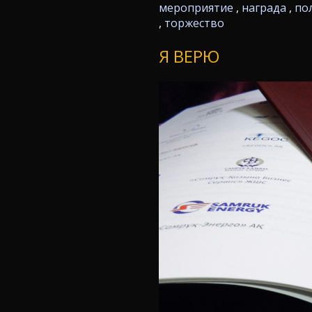
мероприятие
,
награда
,
по
,
торжество
Я ВЕРЮ