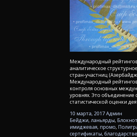
Международный рейтингов
аналитическое структурно
стран-участниц (Азербайджан
Международный рейтинговы
контроля основных междун
уровнях. Это объединение 
статистической оценки де
10 марта, 2017
Админ
Бейджи, ланьярды
,
Блокно
имиджевая, промо
,
Полигр
сертификаты, благодарств