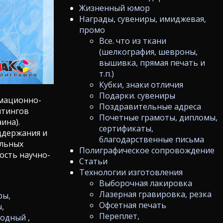
Жизненный юмор
Награды, сувениры, имиджевая,
промо
Все. что из ткани
(шелкография, шевроны,
вышивка, прямая печать и
т.п.)
Кубки, знаки отличия
Подарки. сувениры
мационно-
Поздравительные адреса
йтингов
Почетные грамоты, дипломы,
ина).
сертификаты,
ддержания и
благодарственные письма
альных
Полиграфическое сопровождение
ость научно-
Статьи
Технологии изготовления
Выборочная лакировка
Лазерная гравировка, резка
ры,
Офсетная печать
,
Переплет,
родный
,