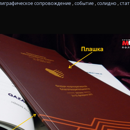
лиграфическое сопровождение
,
событие
,
солидно
,
ста