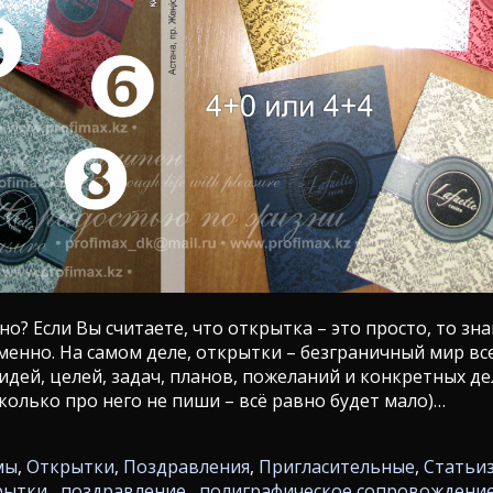
о? Если Вы считаете, что открытка – это просто, то зна
менно. На самом деле, открытки – безграничный мир в
идей, целей, задач, планов, пожеланий и конкретных де
сколько про него не пиши – всё равно будет мало)…
мы
,
Открытки
,
Поздравления
,
Пригласительные
,
Статьи
рытки
,
поздравление
,
полиграфическое сопровождени