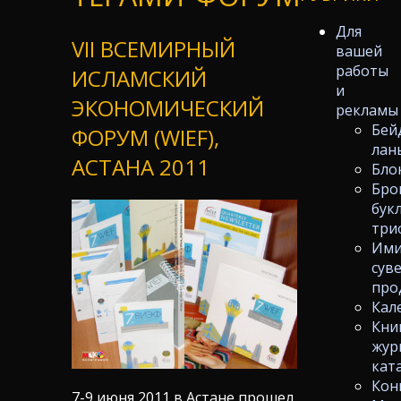
Для
VII ВСЕМИРНЫЙ
вашей
работы
ИСЛАМСКИЙ
и
ЭКОНОМИЧЕСКИЙ
рекламы
Бей
ФОРУМ (WIEF),
лан
АСТАНА 2011
Бло
Бро
бук
три
Ими
сув
про
Кал
Кни
жур
кат
Кон
7-9 июня 2011 в Астане прошел