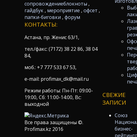
изготов
сопровождение
блокноты
,
Выб
гайдбук
,
мероприятие
,
офсет
,
лак
папки-биговки
,
форум
Лаз
КОНТАКТЫ:
гра
рез
Астана, пр. Женис 63/1,
Офс
печ
тел./факс: (7172) 38 22 86, 38 04
Пер
84,
тве
моб.: +7 777 533 67 53,
раб
Циф
e-mail: profimax_dk@mail.ru
печ
Режим работы: Пн-Пт: 09:00-
СВЕЖИЕ
19:00, Сб: 11:00-14:00, Вс:
ЗАПИСИ
выходной
Союз
Национа
Все права защищены ©.
бизнес-
Profimax.kz 2016
рейтинг