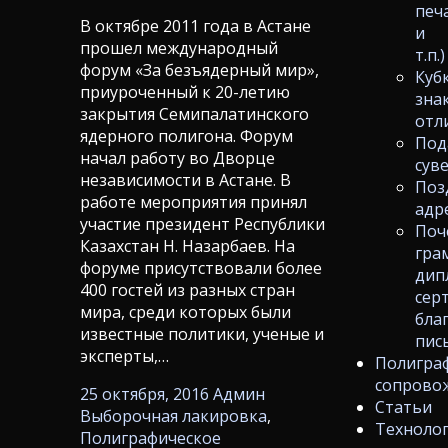
печ
В октябре 2011 года в Астане
и
прошел международный
т.п.)
форум «За безъядерный мир»,
Куб
приуроченный к 20-летию
зна
закрытия Семипалатинского
отл
ядерного полигона. Форум
Под
начал работу во Дворце
сув
независимости в Астане. В
Поз
работе мероприятия принял
адр
участие президент Республики
Поч
Казахстан Н. Назарбаев. На
гра
форуме присутствовали более
дип
400 гостей из разных стран
сер
мира, среди которых были
бла
известные политики, ученые и
пис
эксперты,…
Полигра
сопрово
25 октября, 2016
Админ
Статьи
Выборочная лакировка
,
Техноло
Полиграфическое