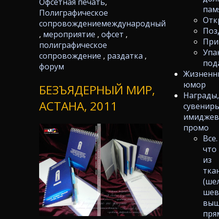
Офсетная печать
,
пам
Полиграфическое
Отк
сопровождение
международный
Поз
,
мероприятие
,
офсет
,
При
полиграфическое
Упа
сопровождение
,
раздатка
,
под
форум
Жизненн
юмор
БЕЗЪЯДЕРНЫЙ МИР,
Награды
АСТАНА, 2011
сувениры
имиджев
промо
Все.
что
из
тка
(ше
шев
выш
пря