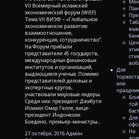
Ме
VII Всемирный исламский
Пак
экономический форум (WIEF).
Пре
Тема VII ВИЭФ – «Глобальное
Таб
экономическое развитие:
выв
взаимоотношение,
бан
конкуренция, сотрудничество”.
Цен
На Форум прибыли
эти
представители 45 государств,
сти
международных финансовых
воб
институтов и организаций,
Для
выдающиеся ученые. Помимо
торжест
представителей деловых и
или
экспертных кругов,
праздни
участвовали мировые лидеры.
Бон
Среди них: президент Джибути
той
Исмаил Омар Гелле, вице-
бас
президент Индонезии
Для
Боедино, премьер-министры…
офо
На
27 октября, 2016
Админ
дол