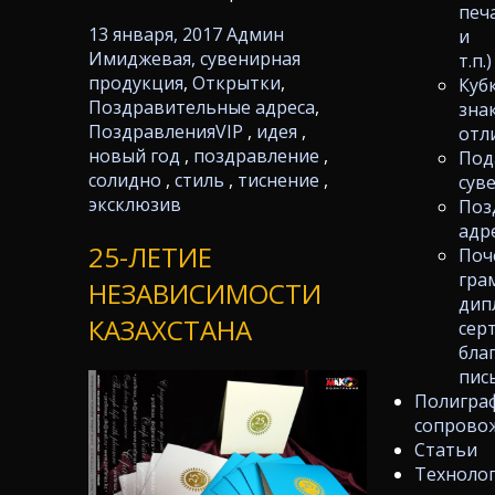
печ
13 января, 2017
Админ
и
Имиджевая, сувенирная
т.п.)
продукция
,
Открытки
,
Куб
Поздравительные адреса
,
зна
Поздравления
VIP
,
идея
,
отл
новый год
,
поздравление
,
Под
солидно
,
стиль
,
тиснение
,
сув
эксклюзив
Поз
адр
25-ЛЕТИЕ
Поч
гра
НЕЗАВИСИМОСТИ
дип
КАЗАХСТАНА
сер
бла
пис
Полигра
сопрово
Статьи
Техноло