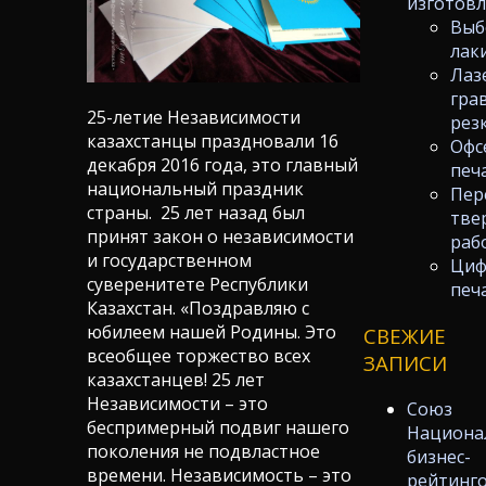
изготов
Выб
лак
Лаз
гра
25-летие Независимости
рез
казахстанцы праздновали 16
Офс
декабря 2016 года, это главный
печ
национальный праздник
Пер
страны. 25 лет назад был
тве
принят закон о независимости
раб
и государственном
Циф
суверенитете Республики
печ
Казахстан. «Поздравляю с
юбилеем нашей Родины. Это
СВЕЖИЕ
всеобщее торжество всех
ЗАПИСИ
казахстанцев! 25 лет
Независимости – это
Союз
беспримерный подвиг нашего
Национа
поколения не подвластное
бизнес-
времени. Независимость – это
рейтинг