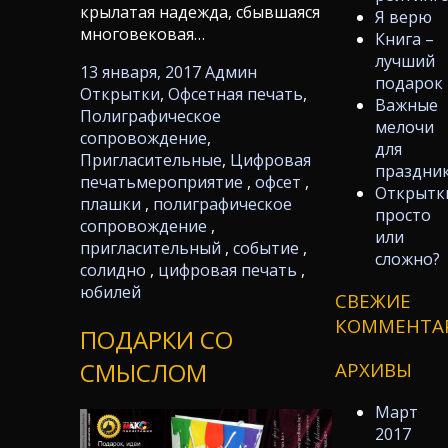
крылатая надежда, сбывшаяся
Я верю
многовековая…
Книга –
лучший
13 января, 2017
Админ
подарок
Открытки
,
Офсетная печать
,
Важные
Полиграфическое
мелочи
сопровождение
,
для
Пригласительные
,
Цифровая
праздни
печать
мероприятие
,
офсет
,
Открытк
плашки
,
полиграфическое
просто
сопровождение
,
или
пригласительный
,
событие
,
сложно?
солидно
,
цифровая печать
,
юбилей
СВЕЖИЕ
КОММЕНТА
ПОДАРКИ СО
СМЫСЛОМ
АРХИВЫ
Март
2017