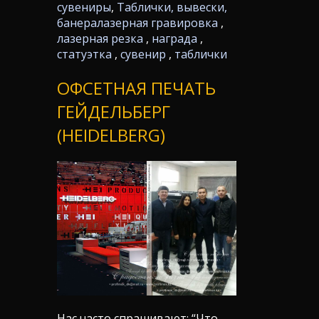
сувениры
,
Таблички, вывески,
банера
лазерная гравировка
,
лазерная резка
,
награда
,
статуэтка
,
сувенир
,
таблички
ОФСЕТНАЯ ПЕЧАТЬ
ГЕЙДЕЛЬБЕРГ
(HEIDELBERG)
Нас часто спрашивают: “Что