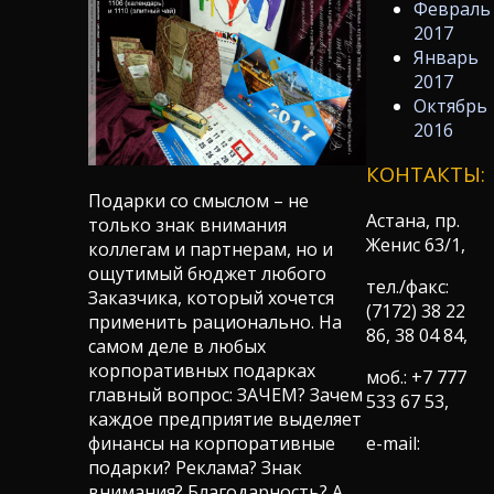
Февраль
2017
Январь
2017
Октябрь
2016
КОНТАКТЫ:
Подарки со смыслом – не
Астана, пр.
только знак внимания
Женис 63/1,
коллегам и партнерам, но и
ощутимый бюджет любого
тел./факс:
Заказчика, который хочется
(7172) 38 22
применить рационально. На
86, 38 04 84,
самом деле в любых
корпоративных подарках
моб.: +7 777
главный вопрос: ЗАЧЕМ? Зачем
533 67 53,
каждое предприятие выделяет
e-mail:
финансы на корпоративные
подарки? Реклама? Знак
внимания? Благодарность? А