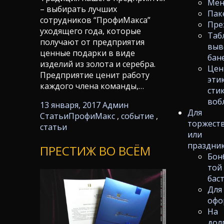
Ме
– выбирать лучших
Пак
сотрудников “ПрофиМакса”
Пре
уходящего года, которые
Таб
получают от предприятия
выв
ценные подарки в виде
бан
изделий из золота и серебра.
Цен
Предприятие ценит работу
эти
каждого члена команды,…
сти
воб
13 января, 2017
Админ
Для
Статьи
ПрофиМакс
,
событие
,
торжест
статьи
или
праздни
ПРЕСТИЖ ВО ВСЁМ
Бон
той
бас
Для
офо
На
дол