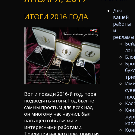
Для
ИТОГИ 2016 ГОДА
вашей
работы
и
рекламы
Бей
лан
Бло
Бро
бук
три
Ими
сув
Вот и позади 2016-й год, пора
про
подводить итоги. Год был не
Кал
самым простым для всех нас,
Кни
он многому нас научил, был
жур
насыщен событиями и
кат
интересными работами.
Кон
Традиция нашего предприятия