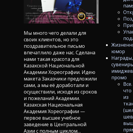
пам
Отк
Поз
При
Упа
Мы много чего делали для
под
своих клиентов, но это
Жизненн
поздравительное письмо
юмор
впечатлило даже нас. Сделана
Награды
нами такая красота для
сувениры
Казахской Национальной
имиджев
Академии Хореографии. Идею
промо
макета Заказчики предложили
Все.
сами, а мы её доработали и
что
осуществили, исходя из сроков
из
и пожеланий Академии.
тка
Казахская Национальная
(ше
Академия Хореографии —
шев
первое высшее учебное
выш
заведение в Центральной
пря
Азии с полным циклом…