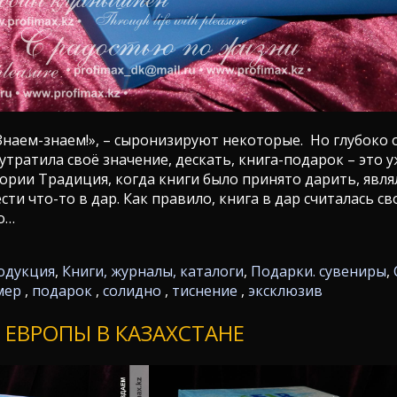
Знаем-знаем!», – сыронизируют некоторые. Но глубоко
а утратила своё значение, дескать, книга-подарок – это 
тории Традиция, когда книги было принято дарить, явля
ти что-то в дар. Как правило, книга в дар считалась с
о…
одукция
,
Книги, журналы, каталоги
,
Подарки. сувениры
,
мер
,
подарок
,
солидно
,
тиснение
,
эксклюзив
 ЕВРОПЫ В КАЗАХСТАНЕ