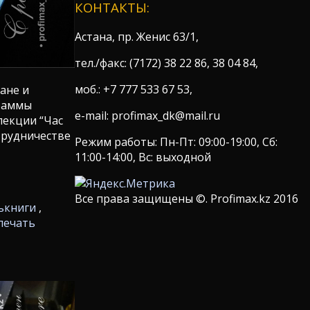
КОНТАКТЫ:
Астана, пр. Женис 63/1,
тел./факс: (7172) 38 22 86, 38 04 84,
моб.: +7 777 533 67 53,
ане и
граммы
e-mail: profimax_dk@mail.ru
лекции “Час
трудничестве
Режим работы: Пн-Пт: 09:00-19:00, Сб:
11:00-14:00, Вс: выходной
Все права защищены ©. Profimax.kz 2016
ь
книги
,
печать