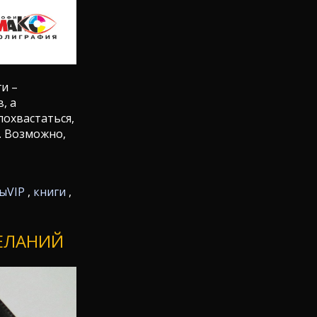
и –
, а
похвастаться,
. Возможно,
ты
VIP
,
книги
,
ЖЕЛАНИЙ