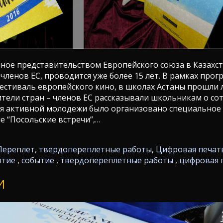
ное представительством Европейского союза в Казахст
 членов ЕС, проводится уже более 15 лет. В рамках про
естиваль европейского кино, в школах Астаны прошли 
ители стран – членов ЕС рассказывали школьникам о со
для активной молодежи было организовано специальное
 “Посольские встречи”,…
Переплет, твердопереплетные работы
,
Цифровая печат
ятие
,
событие
,
твердопереплетные работы
,
цифровая 
И