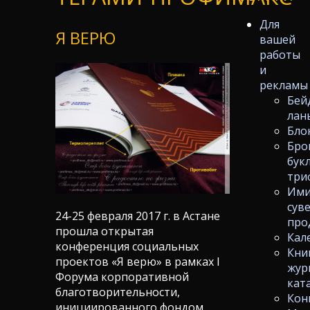
Для
Я ВЕРЮ
вашей
работы
и
рекламы
Бей
лан
Бло
Бро
бук
три
Ими
сув
24-25 февраля 2017 г. в Астане
про
прошла открытая
Кал
конференция социальных
Кни
проектов «Я верю» в рамках I
жур
Форума корпоративной
кат
благотворительности,
Кон
инициированного фондом