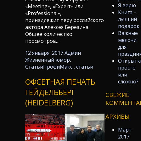
Я верю
«Meeting», «Expert» или
Книга –
«Professional»,
лучший
принадлежит перу российского
подарок
автора Алексея Березина.
Важные
Общее количество
мелочи
просмотров…
для
12 января, 2017
Админ
праздни
Жизненный юмор
,
Открытк
Статьи
ПрофиМакс
,
статьи
просто
или
ОФСЕТНАЯ ПЕЧАТЬ
сложно?
ГЕЙДЕЛЬБЕРГ
СВЕЖИЕ
(HEIDELBERG)
КОММЕНТА
АРХИВЫ
Март
2017