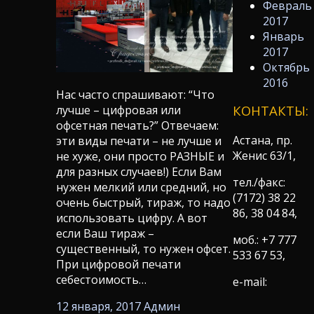
Февраль
2017
Январь
2017
Октябрь
2016
Нас часто спрашивают: “Что
КОНТАКТЫ:
лучше – цифровая или
офсетная печать?” Отвечаем:
Астана, пр.
эти виды печати – не лучше и
Женис 63/1,
не хуже, они просто РАЗНЫЕ и
для разных случаев!) Если Вам
тел./факс:
нужен мелкий или средний, но
(7172) 38 22
очень быстрый, тираж, то надо
86, 38 04 84,
использовать цифру. А вот
если Ваш тираж –
моб.: +7 777
существенный, то нужен офсет.
533 67 53,
При цифровой печати
себестоимость…
e-mail:
12 января, 2017
Админ