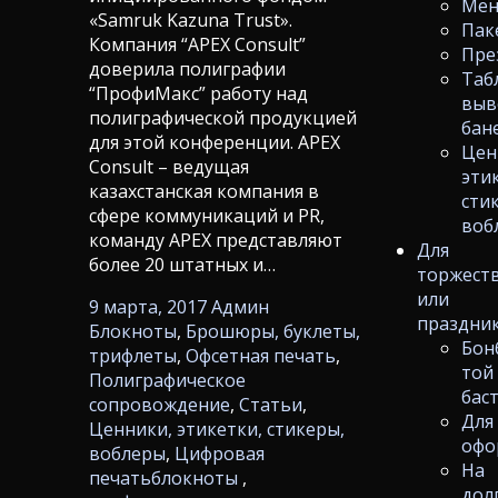
Ме
«Samruk Kazuna Trust».
Пак
Компания “APEX Consult”
Пре
доверила полиграфии
Таб
“ПрофиМакс” работу над
выв
полиграфической продукцией
бан
для этой конференции. APEX
Цен
Consult – ведущая
эти
казахстанская компания в
сти
сфере коммуникаций и PR,
воб
команду APEX представляют
Для
более 20 штатных и…
торжест
или
9 марта, 2017
Админ
праздни
Блокноты
,
Брошюры, буклеты,
Бон
трифлеты
,
Офсетная печать
,
той
Полиграфическое
бас
сопровождение
,
Статьи
,
Для
Ценники, этикетки, стикеры,
офо
воблеры
,
Цифровая
На
печать
блокноты
,
дол