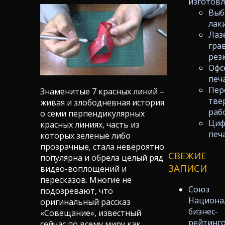
изготов
Выб
лак
Лаз
гра
рез
Офс
печ
Пер
Знаменитые 7 красных линий –
тве
живая и злободневная история
раб
о семи перпендикулярных
Циф
красных линиях, часть из
печ
которых зеленые либо
прозрачные, стала невероятно
СВЕЖИЕ
популярна и обрела целый ряд
ЗАПИСИ
видео-воплощений и
пересказов. Многие не
Союз
подозревают, что
Национа
оригинальный рассказ
бизнес-
«Совещание», известный
рейтинг
сейчас по всему миру как