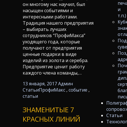
печ
он многому нас научил, был
и
насыщен событиями и
т.п.)
интересными работами.
Куб
Традиция нашего предприятия
зна
– выбирать лучших
отл
сотрудников “ПрофиМакса”
Под
уходящего года, которые
сув
получают от предприятия
Поз
ценные подарки в виде
адр
изделий из золота и серебра.
Поч
Предприятие ценит работу
гра
каждого члена команды,…
дип
13 января, 2017
Админ
сер
Статьи
ПрофиМакс
,
событие
,
бла
статьи
пис
Полигра
ЗНАМЕНИТЫЕ 7
сопрово
Статьи
КРАСНЫХ ЛИНИЙ
Техноло