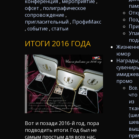
конференция
,
мероприятие
,
пам
офсет
,
полиграфическое
Отк
сопровождение
,
Поз
пригласительный
,
ПрофиМакс
При
,
событие
,
статьи
Упа
под
ИТОГИ 2016 ГОДА
Жизненн
юмор
Награды
сувениры
имиджев
промо
Все.
что
из
тка
(ше
шев
Вот и позади 2016-й год, пора
выш
подводить итоги. Год был не
пря
самым простым для всех нас,