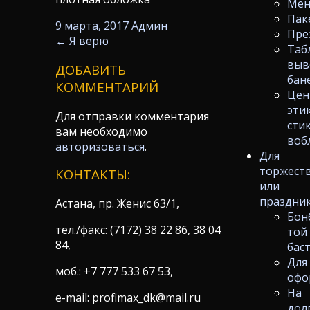
Ме
Пак
9 марта, 2017
Админ
Пре
←
Я верю
Таб
выв
ДОБАВИТЬ
бан
КОММЕНТАРИЙ
Цен
эти
Для отправки комментария
сти
вам необходимо
воб
авторизоваться
.
Для
торжест
КОНТАКТЫ:
или
праздни
Астана, пр. Женис 63/1,
Бон
тел./факс: (7172) 38 22 86, 38 04
той
84,
бас
Для
моб.: +7 777 533 67 53,
офо
На
e-mail: profimax_dk@mail.ru
дол