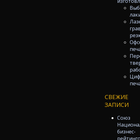
изготов
Выб
лак
Лаз
гра
рез
Офс
печ
Пер
тве
раб
Циф
печ
СВЕЖИЕ
ЗАПИСИ
Союз
Национа
бизнес-
рейтинг