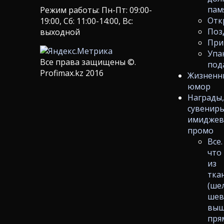
пам
Режим работы: Пн-Пт: 09:00-
Отк
19:00, Сб: 11:00-14:00, Вс:
Поз
выходной
При
Упа
Все права защищены ©.
под
Profimax.kz 2016
Жизненн
юмор
Награды
сувениры
имиджев
промо
Все.
что
из
тка
(ше
шев
выш
пря