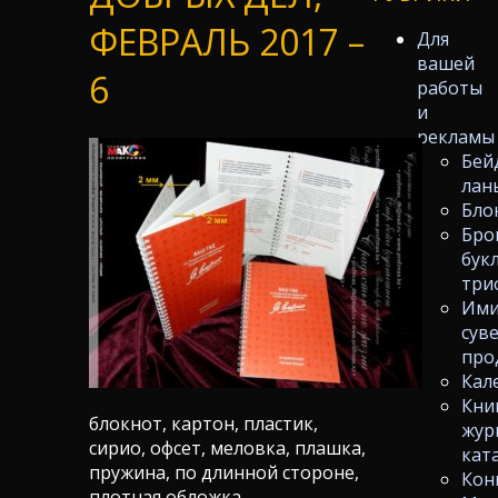
ФЕВРАЛЬ 2017 –
Для
вашей
6
работы
и
рекламы
Бей
лан
Бло
Бро
бук
три
Ими
сув
про
Кал
Кни
блокнот, картон, пластик,
жур
сирио, офсет, меловка, плашка,
кат
пружина, по длинной стороне,
Кон
плотная обложка