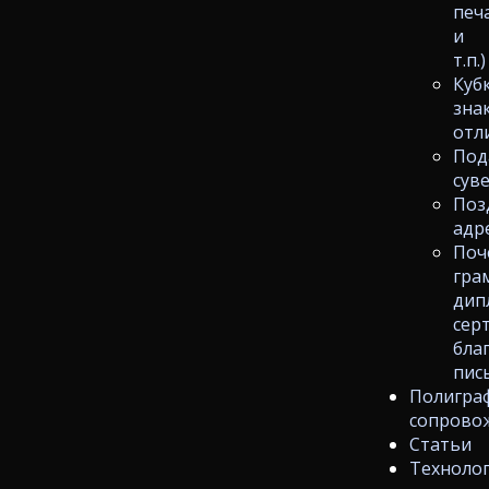
печ
и
т.п.)
Куб
зна
отл
Под
сув
Поз
адр
Поч
гра
дип
сер
бла
пис
Полигра
сопрово
Статьи
Техноло