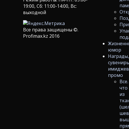
пам
19:00, Сб: 11:00-14:00, Вс:
Отк
выходной
Поз
При
Все права защищены ©.
Упа
Profimax.kz 2016
под
Жизненн
юмор
Награды
сувениры
имиджев
промо
Все.
что
из
тка
(ше
шев
выш
пря