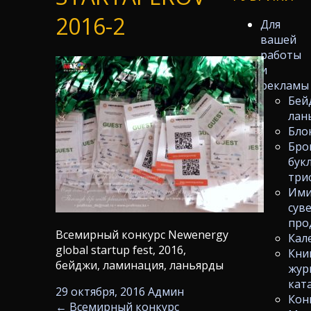
2016-2
Для
вашей
работы
и
рекламы
Бей
лан
Бло
Бро
бук
три
Ими
сув
про
Всемирный конкурс Newenergy
Кал
global startup fest, 2016,
Кни
бейджи, ламинация, ланьярды
жур
кат
29 октября, 2016
Админ
Кон
←
Всемирный конкурс