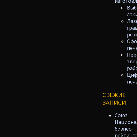
изготов
Выб
лак
Лаз
гра
рез
Офс
печ
Пер
тве
раб
Циф
печ
СВЕЖИЕ
ЗАПИСИ
Союз
Национа
бизнес-
рейтинг