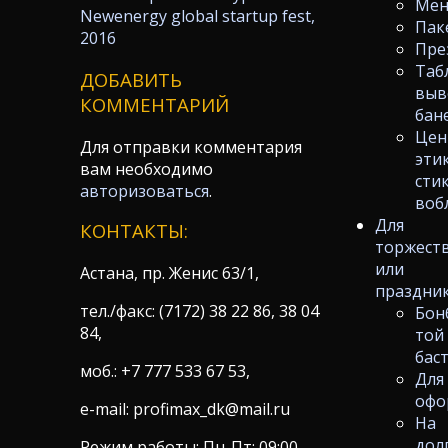
Ме
Newenergy global startup fest,
Пак
2016
Пре
Таб
ДОБАВИТЬ
выв
КОММЕНТАРИЙ
бан
Цен
Для отправки комментария
эти
вам необходимо
сти
авторизоваться
.
воб
Для
КОНТАКТЫ:
торжест
или
Астана, пр. Женис 63/1,
праздни
тел./факс: (7172) 38 22 86, 38 04
Бон
84,
той
бас
моб.: +7 777 533 67 53,
Для
офо
e-mail: profimax_dk@mail.ru
На
дол
Режим работы: Пн-Пт: 09:00-