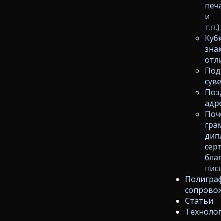
печ
и
т.п.)
Куб
зна
отл
Под
сув
Поз
адр
Поч
гра
дип
сер
бла
пис
Полигра
сопрово
Статьи
Техноло