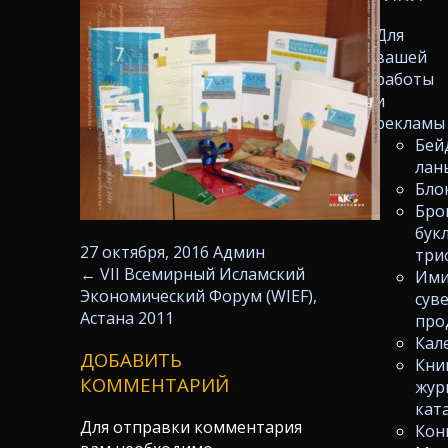
Для
вашей
работы
и
рекламы
Бей
лан
Бло
Бро
бук
27 октября, 2016
Админ
три
←
VII Всемирный Исламский
Ими
Экономический Форум (WIEF),
сув
Астана 2011
про
Кал
ДОБАВИТЬ
Кни
КОММЕНТАРИЙ
жур
кат
Для отправки комментария
Кон