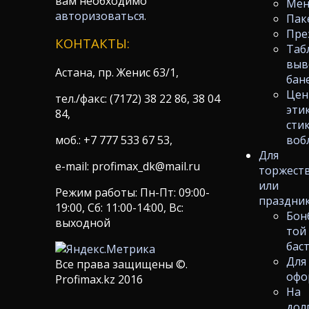
вам необходимо
Ме
авторизоваться
.
Пак
Пре
КОНТАКТЫ:
Таб
выв
Астана, пр. Женис 63/1,
бан
Цен
тел./факс: (7172) 38 22 86, 38 04
эти
84,
сти
моб.: +7 777 533 67 53,
воб
Для
e-mail: profimax_dk@mail.ru
торжест
или
Режим работы: Пн-Пт: 09:00-
праздни
19:00, Сб: 11:00-14:00, Вс:
Бон
выходной
той
бас
Для
Все права защищены ©.
офо
Profimax.kz 2016
На
дол