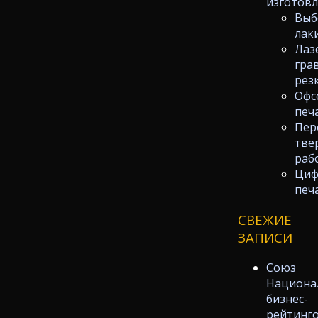
изготов
Выб
лак
Лаз
гра
рез
Офс
печ
Пер
тве
раб
Циф
печ
СВЕЖИЕ
ЗАПИСИ
Союз
Национа
бизнес-
рейтинг