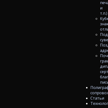
печ
и
т.п.)
Куб
зна
отл
Под
сув
Поз
адр
Поч
гра
дип
сер
бла
пис
Полигра
сопрово
Статьи
Техноло