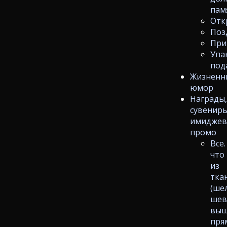
пам
Отк
Поз
При
Упа
под
Жизненн
юмор
Награды
сувениры
имиджев
промо
Все.
что
из
тка
(ше
шев
выш
пря