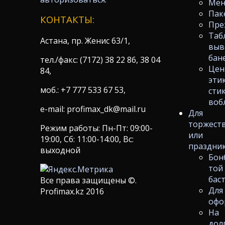
Ме
Пак
КОНТАКТЫ:
Пре
Таб
Астана, пр. Женис 63/1,
выв
бан
тел./факс: (7172) 38 22 86, 38 04
Цен
84,
эти
моб.: +7 777 533 67 53,
сти
воб
e-mail: profimax_dk@mail.ru
Для
торжест
Режим работы: Пн-Пт: 09:00-
или
19:00, Сб: 11:00-14:00, Вс:
праздни
выходной
Бон
той
бас
Все права защищены ©.
Для
Profimax.kz 2016
офо
На
дол