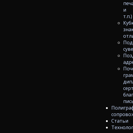
печ
и
т.п.)
Куб
зна
отл
Под
сув
Поз
адр
Поч
гра
дип
сер
бла
пис
Полигра
сопрово
Статьи
Техноло