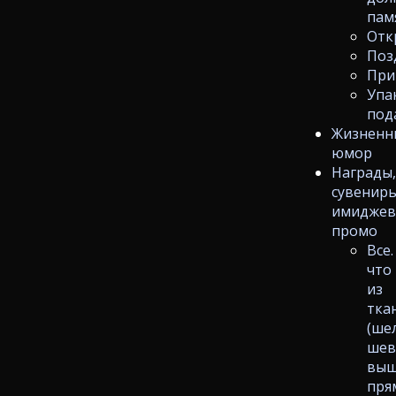
пам
Отк
Поз
При
Упа
под
Жизненн
юмор
Награды
сувениры
имиджев
промо
Все.
что
из
тка
(ше
шев
выш
пря