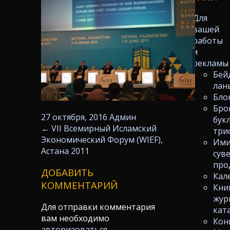
Для
вашей
работы
и
рекламы
Бей
лан
Бло
Бро
27 октября, 2016
Админ
бук
←
VII Всемирный Исламский
три
Экономический Форум (WIEF),
Ими
Астана 2011
сув
про
ДОБАВИТЬ
Кал
КОММЕНТАРИЙ
Кни
жур
Для отправки комментария
кат
вам необходимо
Кон
авторизоваться
.