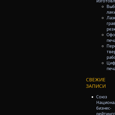
изготов
Выб
лак
Лаз
гра
рез
Офс
печ
Пер
тве
раб
Циф
печ
СВЕЖИЕ
ЗАПИСИ
Союз
Национа
бизнес-
рейтинг