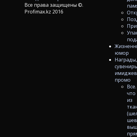
Все права защищены ©.
пам
Profimax.kz 2016
Отк
Поз
При
Упа
под
Жизненн
юмор
Награды
сувениры
имиджев
промо
Все.
что
из
тка
(ше
шев
выш
пря