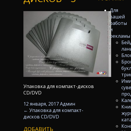
Для
вашей
работы
и
рекламы
Бей
лан
Бло
Бро
бук
три
Ими
Упаковка для компакт-дисков
сув
CD/DVD
про
Кал
12 января, 2017
Админ
Кни
←
Упаковка для компакт-
жур
дисков CD/DVD
кат
Кон
ДОБАВИТЬ