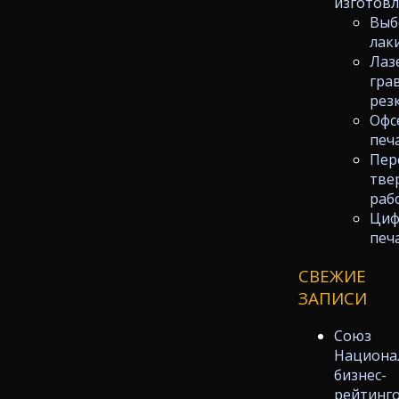
изготов
Выб
лак
Лаз
гра
рез
Офс
печ
Пер
тве
раб
Циф
печ
СВЕЖИЕ
ЗАПИСИ
Союз
Национа
бизнес-
рейтинг