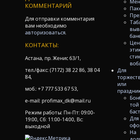
Ме
КОММЕНТАРИЙ
Пак
Пре
Для отправки комментария
Таб
вам необходимо
выв
авторизоваться
.
бан
Цен
КОНТАКТЫ:
эти
сти
Астана, пр. Женис 63/1,
воб
тел./факс: (7172) 38 22 86, 38 04
Для
84,
торжест
или
моб.: +7 777 533 67 53,
праздни
Бон
e-mail: profimax_dk@mail.ru
той
бас
Режим работы: Пн-Пт: 09:00-
Для
19:00, Сб: 11:00-14:00, Вс:
офо
выходной
На
дол