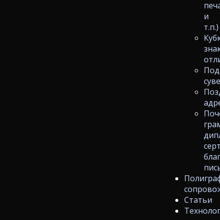
печ
и
т.п.)
Куб
зна
отл
Под
сув
Поз
адр
Поч
гра
дип
сер
бла
пис
Полигра
сопрово
Статьи
Техноло