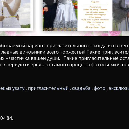
бываемый вариант пригласительного – когда вы в цент
 главные виновники всего торжества! Такие пригласит
 них – частичка вашей души. Такие пригласительные ост
в первую очередь от самого процесса фотосъемки, пож
ые
кыз узату
,
пригласительный
,
свадьба
,
фото
,
эксклюз
 04 84,