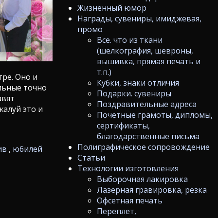
Жизненный юмор
Награды, сувениры, имиджевая,
промо
Все. что из ткани
(шелкография, шевроны,
вышивка, прямая печать и
т.п.)
ре. Оно и
Кубки, знаки отличия
ельные точно
Подарки. сувениры
авят
Поздравительные адреса
алуй это и
Почетные грамоты, дипломы,
сертификаты,
благодарственные письма
Полиграфическое сопровождение
ив
,
юбилей
Статьи
Технологии изготовления
Выборочная лакировка
Лазерная гравировка, резка
Офсетная печать
Переплет,