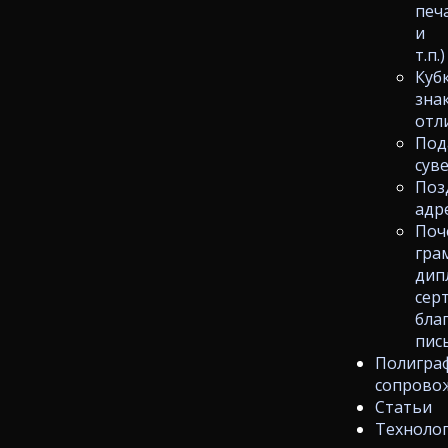
печ
и
т.п.)
Куб
зна
отл
Под
сув
Поз
адр
Поч
гра
дип
сер
бла
пис
Полигра
сопрово
Статьи
Техноло