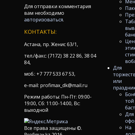
Ме
Для отправки комментария
Пак
вам необходимо
Пре
авторизоваться
.
Таб
выв
КОНТАКТЫ:
бан
Цен
Астана, пр. Женис 63/1,
эти
сти
тел./факс: (7172) 38 22 86, 38 04
воб
84,
Для
моб.: +7 777 533 67 53,
торжест
или
e-mail: profimax_dk@mail.ru
праздни
Бон
Режим работы: Пн-Пт: 09:00-
той
19:00, Сб: 11:00-14:00, Вс:
бас
выходной
Для
офо
На
Все права защищены ©.
дол
Profimax.kz 2016