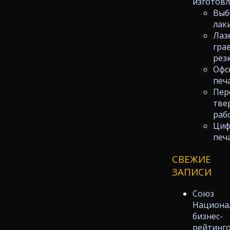
изготов
Выб
лак
Лаз
гра
рез
Офс
печ
Пер
тве
раб
Циф
печ
СВЕЖИЕ
ЗАПИСИ
Союз
Национа
бизнес-
рейтинг