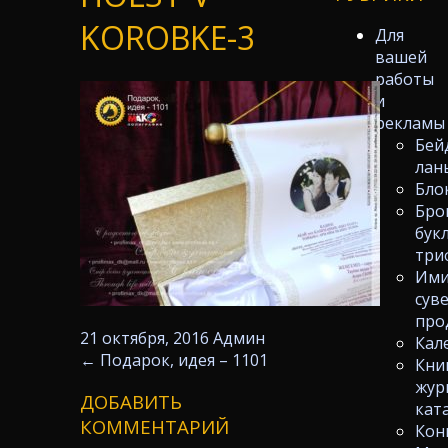
KOROBKE-3
Для
вашей
работы
и
рекламы
Бей
лан
Бло
Бро
бук
три
Ими
сув
про
21 октября, 2016
Админ
Кал
←
Подарок, идея – 1101
Кни
жур
ДОБАВИТЬ
кат
КОММЕНТАРИЙ
Кон