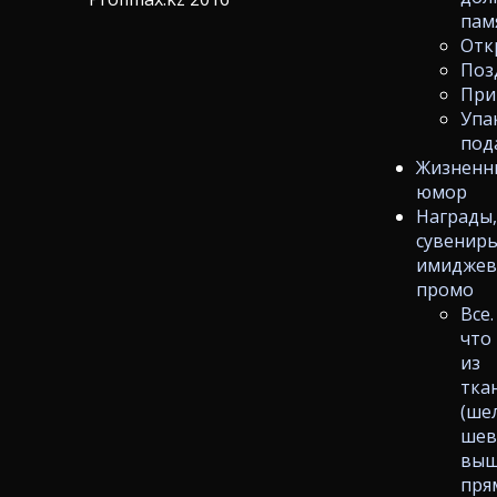
пам
Отк
Поз
При
Упа
под
Жизненн
юмор
Награды
сувениры
имиджев
промо
Все.
что
из
тка
(ше
шев
выш
пря