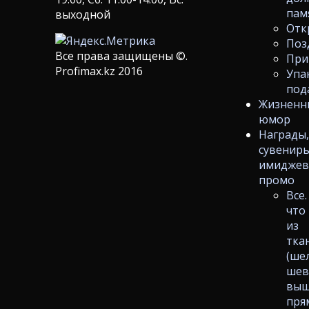
пам
выходной
Отк
Поз
Все права защищены ©.
При
Profimax.kz 2016
Упа
под
Жизненн
юмор
Награды
сувениры
имиджев
промо
Все.
что
из
тка
(ше
шев
выш
пря