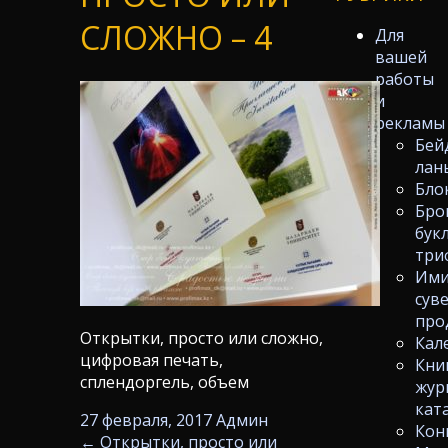
СЛОЖНО – 4
Для
вашей
работы
и
рекламы
Бей
лан
Бло
Бро
бук
три
Ими
сув
про
Открытки, просто или сложно,
Кал
цифровая печать,
Кни
сплендоргель, объем
жур
кат
27 февраля, 2017
Админ
Кон
←
Открытки, просто или