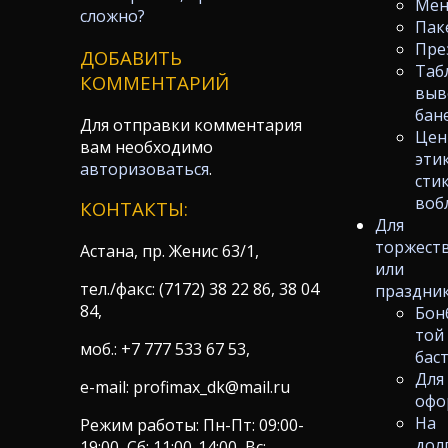
Ме
сложно?
Пак
Пре
ДОБАВИТЬ
Таб
КОММЕНТАРИЙ
выв
бан
Для отправки комментария
Цен
вам необходимо
эти
авторизоваться
.
сти
воб
КОНТАКТЫ:
Для
торжест
Астана, пр. Женис 63/1,
или
тел./факс: (7172) 38 22 86, 38 04
праздни
84,
Бон
той
моб.: +7 777 533 67 53,
бас
Для
e-mail: profimax_dk@mail.ru
офо
На
Режим работы: Пн-Пт: 09:00-
дол
19:00, Сб: 11:00-14:00, Вс: