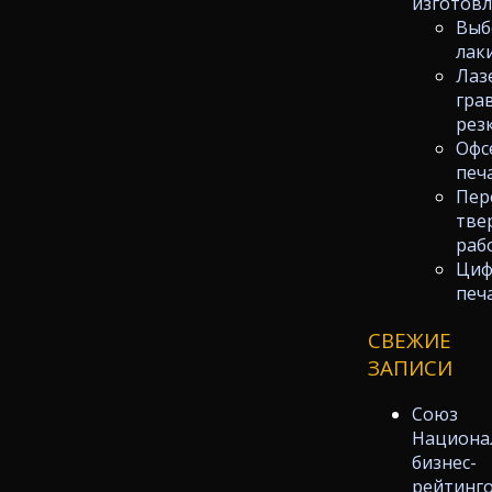
изготов
Выб
лак
Лаз
гра
рез
Офс
печ
Пер
тве
раб
Циф
печ
СВЕЖИЕ
ЗАПИСИ
Союз
Национа
бизнес-
рейтинг