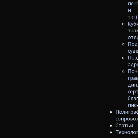
печ
и
т.п.)
Куб
зна
отл
Под
сув
Поз
адр
Поч
гра
дип
сер
бла
пис
Полигра
сопрово
Статьи
Техноло