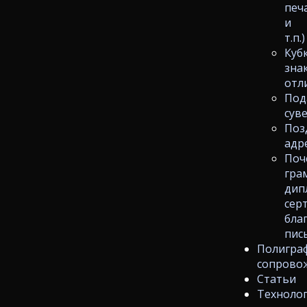
печ
и
т.п.)
Куб
зна
отл
Под
сув
Поз
адр
Поч
гра
дип
сер
бла
пис
Полигра
сопрово
Статьи
Техноло