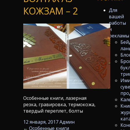
КОЖЗАМ – 2
Для
вашей
работы
и
рекламы
Бей
лан
Бло
Бро
бук
три
Ими
сув
про
Особенные книги, лазерная
Кал
резка, гравировка, термокожа,
Кни
твердый переплет, болты
жур
кат
12 января, 2017
Админ
Кон
←
Особенные книги