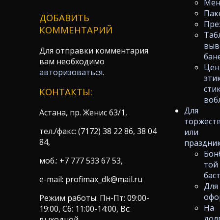
Ме
Пак
ДОБАВИТЬ
Пре
КОММЕНТАРИЙ
Таб
выв
Для отправки комментария
бан
вам необходимо
Цен
авторизоваться
.
эти
сти
КОНТАКТЫ:
воб
Для
Астана, пр. Женис 63/1,
торжест
тел./факс: (7172) 38 22 86, 38 04
или
84,
праздни
Бон
моб.: +7 777 533 67 53,
той
бас
e-mail: profimax_dk@mail.ru
Для
офо
Режим работы: Пн-Пт: 09:00-
На
19:00, Сб: 11:00-14:00, Вс:
дол
выходной