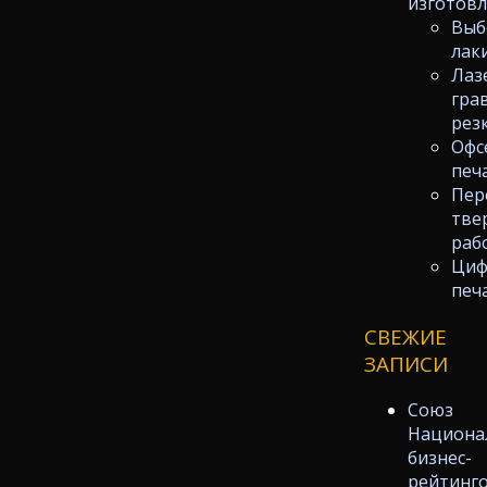
изготов
Выб
лак
Лаз
гра
рез
Офс
печ
Пер
тве
раб
Циф
печ
СВЕЖИЕ
ЗАПИСИ
Союз
Национа
бизнес-
рейтинг