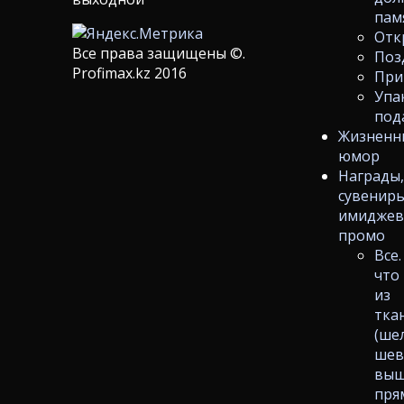
пам
Отк
Все права защищены ©.
Поз
Profimax.kz 2016
При
Упа
под
Жизненн
юмор
Награды
сувениры
имиджев
промо
Все.
что
из
тка
(ше
шев
выш
пря