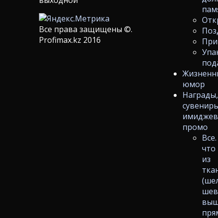
пам
Отк
Все права защищены ©.
Поз
Profimax.kz 2016
При
Упа
под
Жизненн
юмор
Награды
сувениры
имиджев
промо
Все.
что
из
тка
(ше
шев
выш
пря