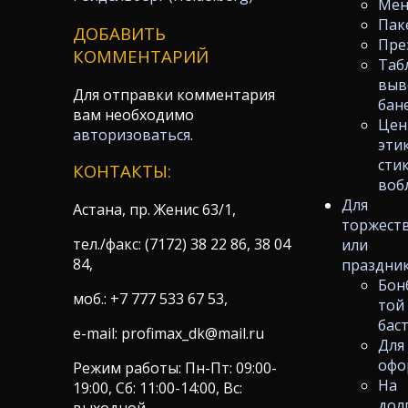
Ме
Пак
ДОБАВИТЬ
Пре
КОММЕНТАРИЙ
Таб
выв
Для отправки комментария
бан
вам необходимо
Цен
авторизоваться
.
эти
сти
КОНТАКТЫ:
воб
Для
Астана, пр. Женис 63/1,
торжест
тел./факс: (7172) 38 22 86, 38 04
или
84,
праздни
Бон
моб.: +7 777 533 67 53,
той
бас
e-mail: profimax_dk@mail.ru
Для
офо
Режим работы: Пн-Пт: 09:00-
На
19:00, Сб: 11:00-14:00, Вс:
дол
выходной