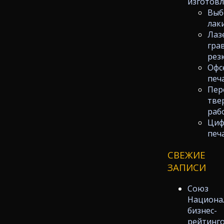
изготов
Выб
лак
Лаз
гра
рез
Офс
печ
Пер
тве
раб
Циф
печ
СВЕЖИЕ
ЗАПИСИ
Союз
Национа
бизнес-
рейтинг