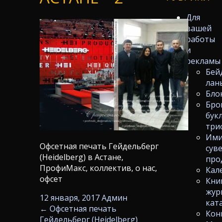
Для
вашей
работы
и
рекламы
Бей
лан
Бло
Бро
бук
три
Ими
Офсетная печать Гейдельберг
сув
(Heidelberg) в Астане,
про
ПрофиМакс, коллектив, о нас,
Кал
офсет
Кни
жур
12 января, 2017
Админ
кат
←
Офсетная печать
Кон
Гейдельберг (Heidelberg)