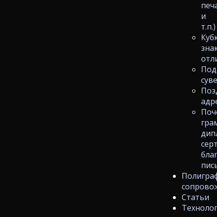
печ
и
т.п.)
Куб
зна
отл
Под
сув
Поз
адр
Поч
гра
дип
сер
бла
пис
Полигра
сопрово
Статьи
Техноло