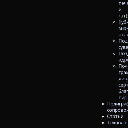
печ
и
т.п.)
Куб
зна
отл
Под
сув
Поз
адр
Поч
гра
дип
сер
бла
пис
Полигра
сопрово
Статьи
Техноло