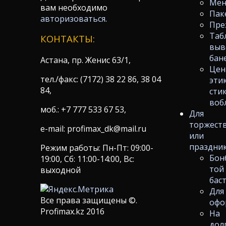
Ме
вам необходимо
Пак
авторизоваться
.
Пре
Таб
КОНТАКТЫ:
выв
бан
Астана, пр. Женис 63/1,
Цен
тел./факс: (7172) 38 22 86, 38 04
эти
84,
сти
воб
моб.: +7 777 533 67 53,
Для
торжест
e-mail: profimax_dk@mail.ru
или
праздни
Режим работы: Пн-Пт: 09:00-
Бон
19:00, Сб: 11:00-14:00, Вс:
той
выходной
бас
Для
Все права защищены ©.
офо
Profimax.kz 2016
На
дол