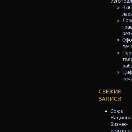
изготов
Выб
лак
Лаз
гра
рез
Офс
печ
Пер
тве
раб
Циф
печ
СВЕЖИЕ
ЗАПИСИ
Союз
Национа
бизнес-
рейтинг