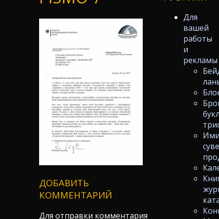
Для
вашей
работы
и
рекламы
Бей
лан
Бло
Бро
бук
три
Ими
сув
про
Кал
Кни
ДОБАВИТЬ
жур
КОММЕНТАРИЙ
кат
Кон
Для отправки комментария