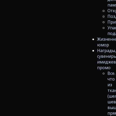
пам
Отк
Поз
При
Упа
под
Жизненн
юмор
Награды
сувениры
имиджев
промо
Все.
что
из
тка
(ше
шев
выш
пря