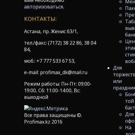
вам необходимо
Ме
авторизоваться
.
Пак
Пре
КОНТАКТЫ:
Таб
выв
Астана, пр. Женис 63/1,
бан
Цен
тел./факс: (7172) 38 22 86, 38 04
эти
84,
сти
моб.: +7 777 533 67 53,
воб
Для
e-mail: profimax_dk@mail.ru
торжест
или
Режим работы: Пн-Пт: 09:00-
праздни
19:00, Сб: 11:00-14:00, Вс:
Бон
выходной
той
бас
Для
Все права защищены ©.
офо
Profimax.kz 2016
На
дол