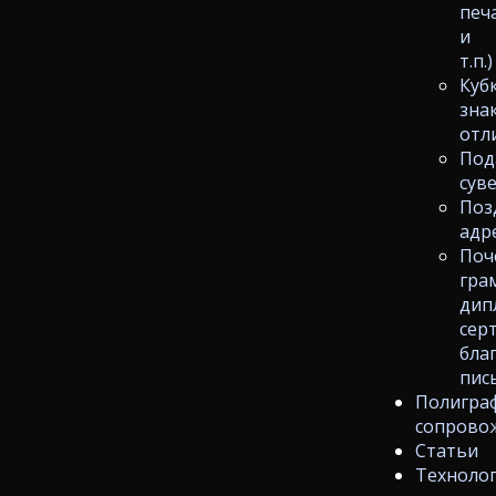
печ
и
т.п.)
Куб
зна
отл
Под
сув
Поз
адр
Поч
гра
дип
сер
бла
пис
Полигра
сопрово
Статьи
Техноло