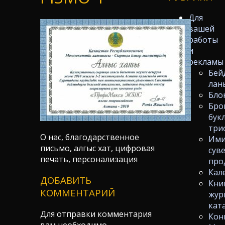
Для
вашей
работы
и
рекламы
Бей
лан
Бло
Бро
бук
три
О нас, благодарственное
Ими
письмо, алгыс хат, цифровая
сув
печать, персонализация
про
Кал
ДОБАВИТЬ
Кни
КОММЕНТАРИЙ
жур
кат
Для отправки комментария
Кон