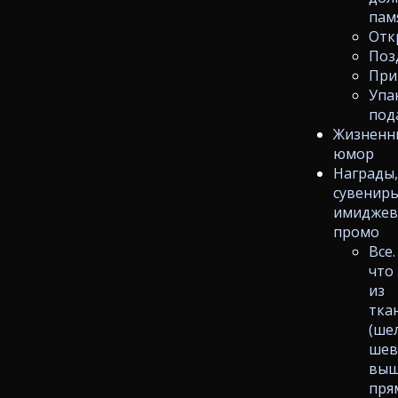
пам
Отк
Поз
При
Упа
под
Жизненн
юмор
Награды
сувениры
имиджев
промо
Все.
что
из
тка
(ше
шев
выш
пря