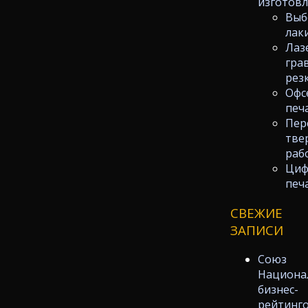
изготов
Выб
лак
Лаз
гра
рез
Офс
печ
Пер
тве
раб
Циф
печ
СВЕЖИЕ
ЗАПИСИ
Союз
Национа
бизнес-
рейтинг