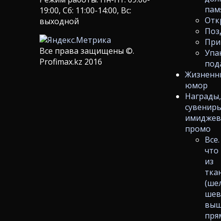
пам
19:00, Сб: 11:00-14:00, Вс:
Отк
выходной
Поз
При
Все права защищены ©.
Упа
Profimax.kz 2016
под
Жизненн
юмор
Награды
сувениры
имиджев
промо
Все.
что
из
тка
(ше
шев
выш
пря