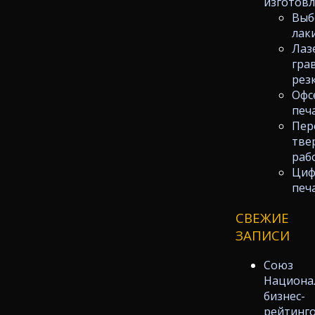
изготов
Выб
лак
Лаз
гра
рез
Офс
печ
Пер
тве
раб
Циф
печ
СВЕЖИЕ
ЗАПИСИ
Союз
Национа
бизнес-
рейтинг