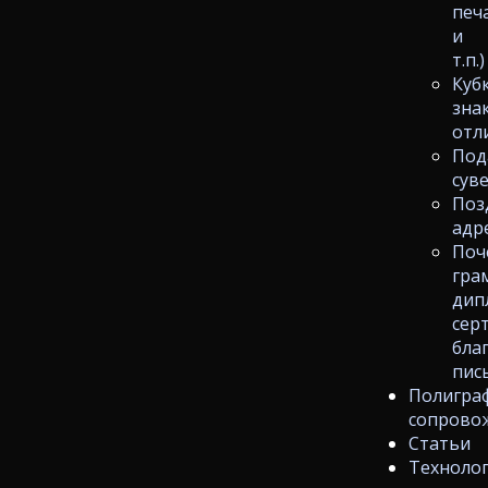
печ
и
т.п.)
Куб
зна
отл
Под
сув
Поз
адр
Поч
гра
дип
сер
бла
пис
Полигра
сопрово
Статьи
Техноло