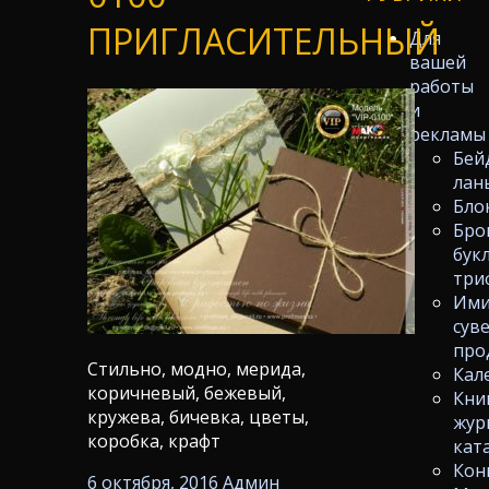
ПРИГЛАСИТЕЛЬНЫЙ
Для
вашей
работы
и
рекламы
Бей
лан
Бло
Бро
бук
три
Ими
сув
про
Стильно, модно, мерида,
Кал
коричневый, бежевый,
Кни
кружева, бичевка, цветы,
жур
коробка, крафт
кат
Кон
6 октября, 2016
Админ