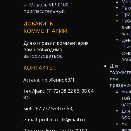
Ме
←
Модель VIP-0100
Пак
пригласительный
Пре
Таб
ДОБАВИТЬ
выв
КОММЕНТАРИЙ
бан
Цен
Для отправки комментария
эти
вам необходимо
сти
авторизоваться
.
воб
Для
КОНТАКТЫ:
торжест
или
Астана, пр. Женис 63/1,
праздни
тел./факс: (7172) 38 22 86, 38 04
Бон
84,
той
бас
моб.: +7 777 533 67 53,
Для
офо
e-mail: profimax_dk@mail.ru
На
дол
Режим работы: Пн-Пт: 09:00-