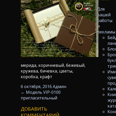
Для
вашей
работы
и
рекламы
Бей
лан
Бло
Бро
бук
мерида, коричневый, бежевый,
три
кружева, бичевка, цветы,
Ими
коробка, крафт
сув
про
6 октября, 2016
Админ
Кал
←
Модель VIP-0100
Кни
пригласительный
жур
кат
ДОБАВИТЬ
Кон
КОММЕНТАРИЙ