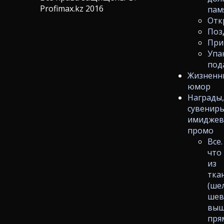
Profimax.kz 2016
пам
Отк
Поз
При
Упа
под
Жизненн
юмор
Награды
сувениры
имиджев
промо
Все.
что
из
тка
(ше
шев
выш
пря