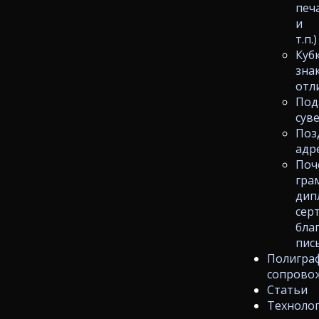
печ
и
т.п.)
Куб
зна
отл
Под
сув
Поз
адр
Поч
гра
дип
сер
бла
пис
Полигра
сопрово
Статьи
Техноло