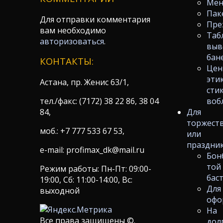
Ме
Пак
Для отправки комментария
Пре
вам необходимо
Таб
авторизоваться
.
выв
бан
КОНТАКТЫ:
Цен
эти
Астана, пр. Женис 63/1,
сти
тел./факс: (7172) 38 22 86, 38 04
воб
84,
Для
торжест
моб.: +7 777 533 67 53,
или
праздни
e-mail: profimax_dk@mail.ru
Бон
той
Режим работы: Пн-Пт: 09:00-
бас
19:00, Сб: 11:00-14:00, Вс:
Для
выходной
офо
На
Все права защищены ©.
дол