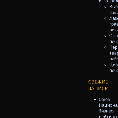
изготов
Выб
лак
Лаз
гра
рез
Офс
печ
Пер
тве
раб
Циф
печ
СВЕЖИЕ
ЗАПИСИ
Союз
Национа
бизнес-
рейтинг