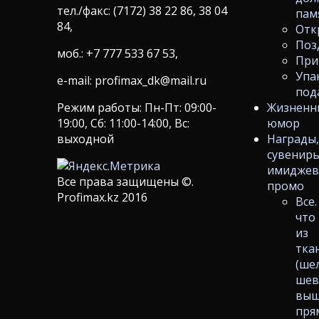
тел./факс: (7172) 38 22 86, 38 04
пам
84,
Отк
Поз
моб.: +7 777 533 67 53,
При
Упа
e-mail: profimax_dk@mail.ru
под
Режим работы: Пн-Пт: 09:00-
Жизненн
19:00, Сб: 11:00-14:00, Вс:
юмор
выходной
Награды
сувениры
имиджев
Все права защищены ©.
промо
Profimax.kz 2016
Все.
что
из
тка
(ше
шев
выш
пря