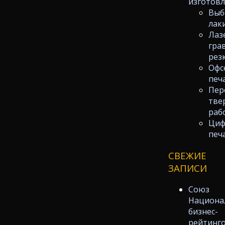
изготов
Выб
лак
Лаз
гра
рез
Офс
печ
Пер
тве
раб
Циф
печ
СВЕЖИЕ
ЗАПИСИ
Союз
Национа
бизнес-
рейтинг