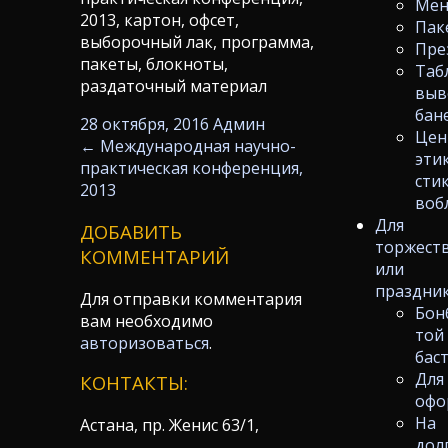
Ме
2013, картон, офсет,
Пак
выборочный лак, программа,
Пре
пакеты, блокноты,
Таб
раздаточный материал
выв
бан
28 октября, 2016
Админ
Цен
←
Международная научно-
эти
практическая конференция,
сти
2013
воб
Для
ДОБАВИТЬ
торжест
КОММЕНТАРИЙ
или
праздни
Для отправки комментария
Бон
вам необходимо
той
авторизоваться
.
бас
Для
КОНТАКТЫ:
офо
На
Астана, пр. Женис 63/1,
дол