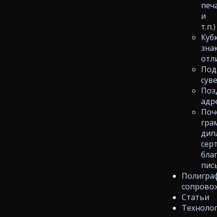
печ
и
т.п.)
Куб
зна
отл
Под
сув
Поз
адр
Поч
гра
дип
сер
бла
пис
Полигра
сопрово
Статьи
Техноло