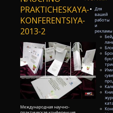
PRAKTICHESKAYA-
Для
вашей
KONFERENTSIYA-
работы
и
2013-2
рекламы
Бей
лан
Бло
Бро
бук
три
Ими
сув
про
Кал
Кни
жур
кат
Международная научно-
Кон
практическая конференция,