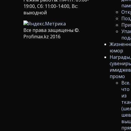
пам
19:00, Сб: 11:00-14:00, Вс:
Отк
выходной
Поз
При
Все права защищены ©.
Упа
Profimax.kz 2016
под
Жизненн
юмор
Награды
сувениры
имиджев
промо
Все.
что
из
тка
(ше
шев
выш
пря