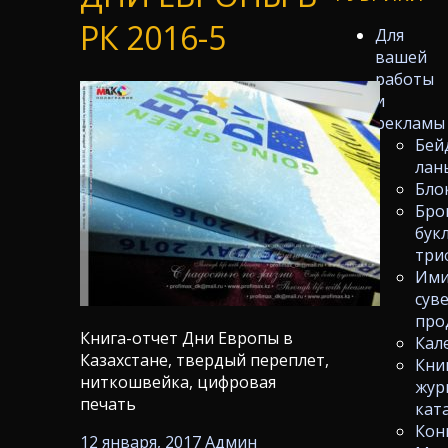
РК 2016-5
Для
вашей
работы
и
рекламы
Бей
лан
Бло
Бро
бук
три
Ими
сув
про
Книга-отчет Дни Европы в
Кал
Казахстане, твердый переплет,
Кни
ниткошвейка, цифровая
жур
печать
кат
Кон
12 января, 2017
Админ