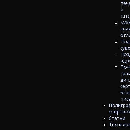
печ
и
т.п.)
Куб
зна
отл
Под
сув
Поз
адр
Поч
гра
дип
сер
бла
пис
Полигра
сопрово
Статьи
Техноло