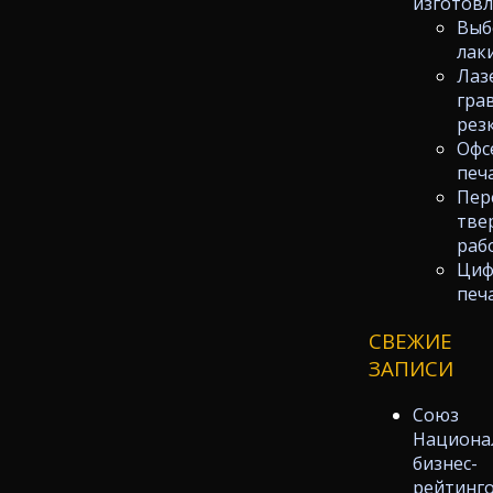
изготов
Выб
лак
Лаз
гра
рез
Офс
печ
Пер
тве
раб
Циф
печ
СВЕЖИЕ
ЗАПИСИ
Союз
Национа
бизнес-
рейтинг