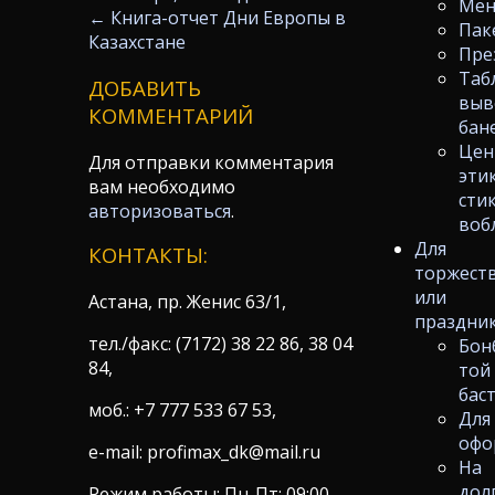
Ме
←
Книга-отчет Дни Европы в
Пак
Казахстане
Пре
Таб
ДОБАВИТЬ
выв
КОММЕНТАРИЙ
бан
Цен
Для отправки комментария
эти
вам необходимо
сти
авторизоваться
.
воб
Для
КОНТАКТЫ:
торжест
или
Астана, пр. Женис 63/1,
праздни
тел./факс: (7172) 38 22 86, 38 04
Бон
84,
той
бас
моб.: +7 777 533 67 53,
Для
офо
e-mail: profimax_dk@mail.ru
На
дол
Режим работы: Пн-Пт: 09:00-