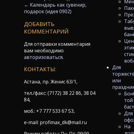
Ме
←
Календарь как сувенир,
Пак
подарок (идея 0902)
Пре
Таб
ДОБАВИТЬ
выв
КОММЕНТАРИЙ
бан
Цен
Для отправки комментария
эти
вам необходимо
сти
авторизоваться
.
воб
Для
КОНТАКТЫ:
торжест
или
Астана, пр. Женис 63/1,
праздни
тел./факс: (7172) 38 22 86, 38 04
Бон
84,
той
бас
моб.: +7 777 533 67 53,
Для
офо
e-mail: profimax_dk@mail.ru
На
дол
Режим работы: Пн-Пт: 09:00-