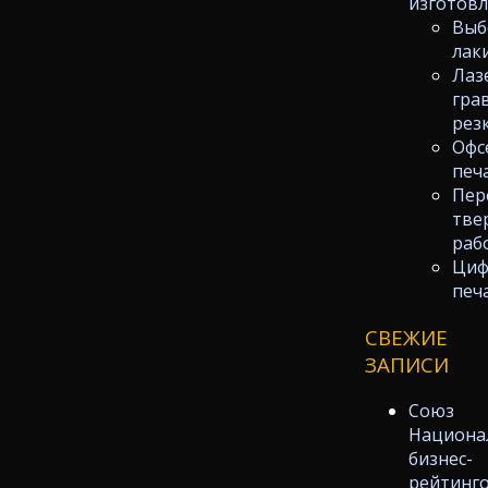
изготов
Выб
лак
Лаз
гра
рез
Офс
печ
Пер
тве
раб
Циф
печ
СВЕЖИЕ
ЗАПИСИ
Союз
Национа
бизнес-
рейтинг