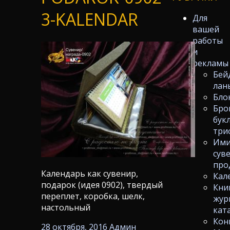
3-KALENDAR
Для
вашей
работы
и
рекламы
Бей
лан
Бло
Бро
бук
три
Ими
сув
про
Календарь как сувенир,
Кал
подарок (идея 0902), твердый
Кни
переплет, коробка, шелк,
жур
настольный
кат
Кон
28 октября, 2016
Админ