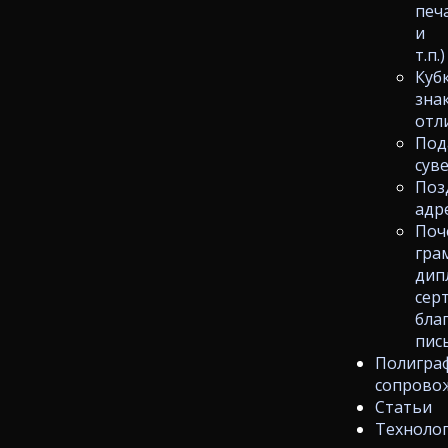
печ
и
т.п.)
Куб
зна
отл
Под
сув
Поз
адр
Поч
гра
дип
сер
бла
пис
Полигра
сопрово
Статьи
Техноло