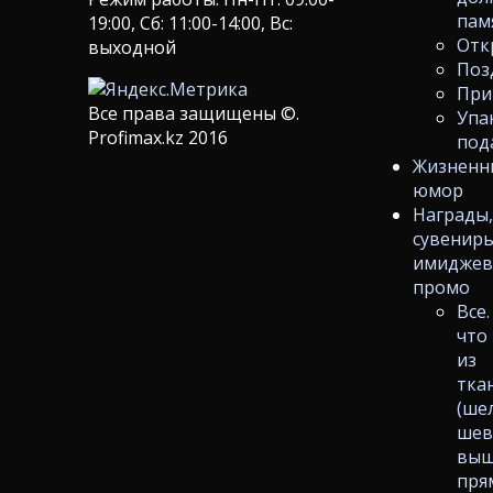
пам
19:00, Сб: 11:00-14:00, Вс:
Отк
выходной
Поз
При
Все права защищены ©.
Упа
Profimax.kz 2016
под
Жизненн
юмор
Награды
сувениры
имиджев
промо
Все.
что
из
тка
(ше
шев
выш
пря