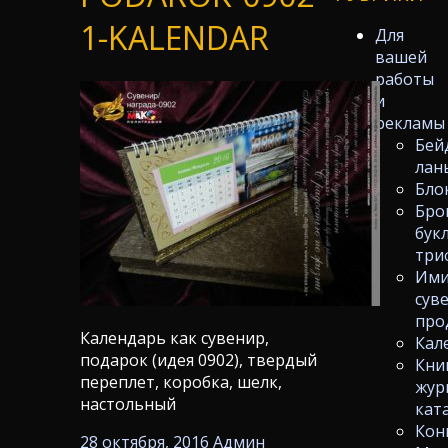
1-KALENDAR
Для
вашей
работы
и
рекламы
Бей
лан
Бло
Бро
бук
три
Ими
сув
про
Календарь как сувенир,
Кал
подарок (идея 0902), твердый
Кни
переплет, коробка, шелк,
жур
настольный
кат
Кон
28 октября, 2016
Админ