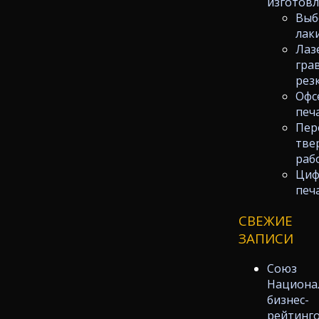
изготов
Выб
лак
Лаз
гра
рез
Офс
печ
Пер
тве
раб
Циф
печ
СВЕЖИЕ
ЗАПИСИ
Союз
Национа
бизнес-
рейтинг