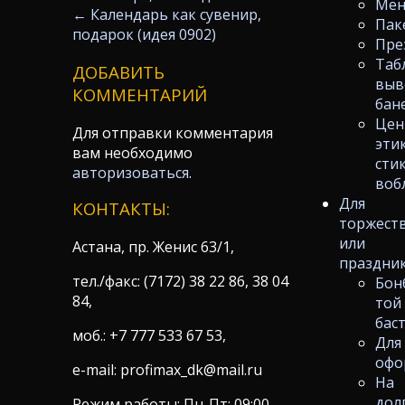
Ме
←
Календарь как сувенир,
Пак
подарок (идея 0902)
Пре
Таб
ДОБАВИТЬ
выв
КОММЕНТАРИЙ
бан
Цен
Для отправки комментария
эти
вам необходимо
сти
авторизоваться
.
воб
Для
КОНТАКТЫ:
торжест
или
Астана, пр. Женис 63/1,
праздни
тел./факс: (7172) 38 22 86, 38 04
Бон
84,
той
бас
моб.: +7 777 533 67 53,
Для
офо
e-mail: profimax_dk@mail.ru
На
дол
Режим работы: Пн-Пт: 09:00-