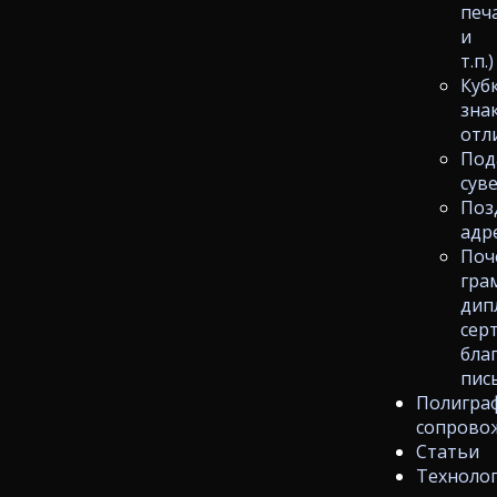
печ
и
т.п.)
Куб
зна
отл
Под
сув
Поз
адр
Поч
гра
дип
сер
бла
пис
Полигра
сопрово
Статьи
Техноло