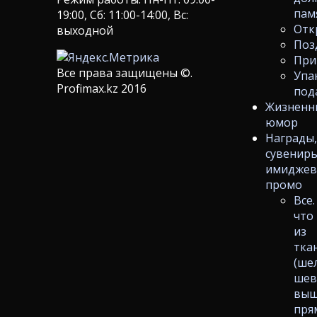
пам
19:00, Сб: 11:00-14:00, Вс:
Отк
выходной
Поз
При
Все права защищены ©.
Упа
Profimax.kz 2016
под
Жизненн
юмор
Награды
сувениры
имиджев
промо
Все.
что
из
тка
(ше
шев
выш
пря