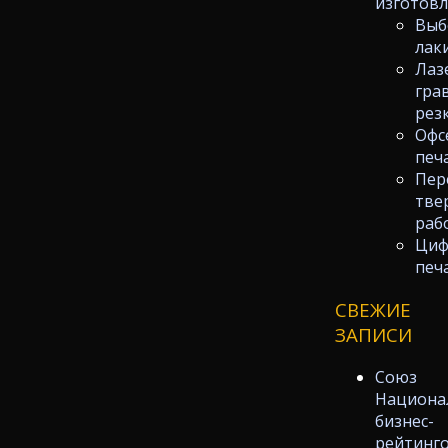
изготов
Выб
лак
Лаз
гра
рез
Офс
печ
Пер
тве
раб
Циф
печ
СВЕЖИЕ
ЗАПИСИ
Союз
Национа
бизнес-
рейтинг