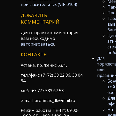
Ме
пригласительных (VIP 0104)
Пак
Пре
ДОБАВИТЬ
Таб
КОММЕНТАРИЙ
выв
бан
Для отправки комментария
Цен
вам необходимо
эти
авторизоваться
.
сти
воб
КОНТАКТЫ:
Для
торжест
Астана, пр. Женис 63/1,
или
тел./факс: (7172) 38 22 86, 38 04
праздни
84,
Бон
той
моб.: +7 777 533 67 53,
бас
Для
e-mail: profimax_dk@mail.ru
офо
На
Режим работы: Пн-Пт: 09:00-
дол
19:00, Сб: 11:00-14:00, Вс: