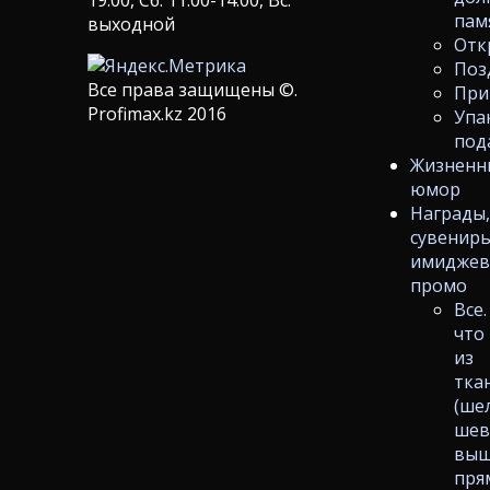
пам
выходной
Отк
Поз
Все права защищены ©.
При
Profimax.kz 2016
Упа
под
Жизненн
юмор
Награды
сувениры
имиджев
промо
Все.
что
из
тка
(ше
шев
выш
пря