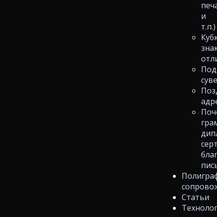
печ
и
т.п.)
Куб
зна
отл
Под
сув
Поз
адр
Поч
гра
дип
сер
бла
пис
Полигра
сопрово
Статьи
Техноло