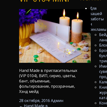
Для
вашей
работы
и
рекламы
Бей
лан
Бло
Бро
бук
три
Ими
Hand Made в пригласительных
сув
(VIP 0104), ВИП, сирио, цветы,
про
бант, объемные,
Кал
фольгирование, прозрачные,
Кни
Хэнд мейд
жур
кат
28 октября, 2016
Админ
Кон
←
Hand Made в